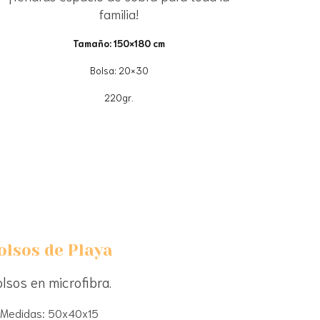
familia!
Tamaño: 150×180 cm
Bolsa: 20×30
220gr.
olsos de Playa
lsos en microfibra.
Medidas: 50x40x15