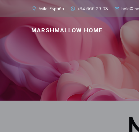
Ávila, España
+34 666 29 03
hola@ma
MARSHMALLOW HOME