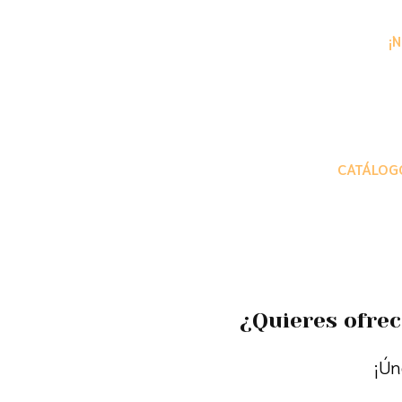
¡
CATÁLOGO
¿Quieres ofrec
¡Ún