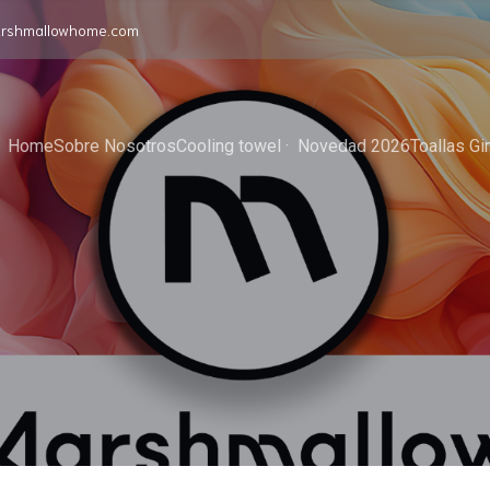
rshmallowhome.com
Home
Sobre Nosotros
Cooling towel ·  Novedad 2026
Toallas G