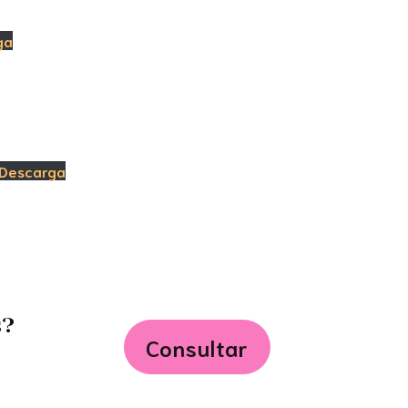
ga
Descarga
s?
Consultar